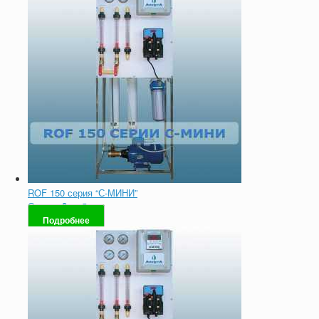
ROF 150 серия “С-МИНИ”
Оценка
0
из 5
Подробнее