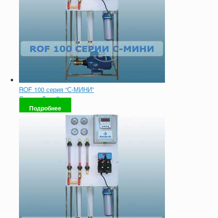
ROF 100 серия “С-МИНИ”
Оценка
0
из 5
Подробнее