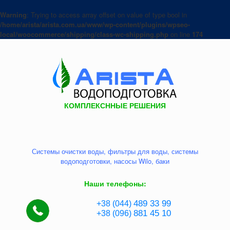
Warning
: Trying to access array offset on value of type bool in
/home/arista/arista.com.ua/www/wp-content/plugins/wpseo-
local/woocommerce/shipping/class-wc-shipping.php
on line
174
КОМПЛЕКСННЫЕ РЕШЕНИЯ
Системы очистки воды, фильтры для воды, системы
водоподготовки, насосы Wilo, баки
Наши телефоны:
489 33 99
+38 (044)
881
45 10
+38 (096)