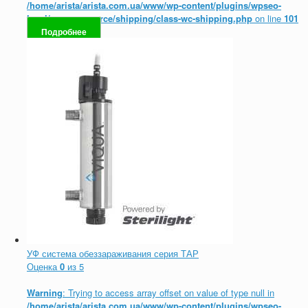
/home/arista/arista.com.ua/www/wp-content/plugins/wpseo-
local/woocommerce/shipping/class-wc-shipping.php
on line
101
Подробнее
УФ система обеззараживания серия ТАР
Оценка
0
из 5
Warning
: Trying to access array offset on value of type null in
/home/arista/arista.com.ua/www/wp-content/plugins/wpseo-