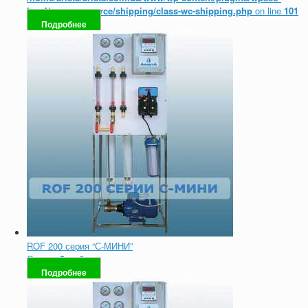
local/woocommerce/shipping/class-wc-shipping.php
on line
101
Подробнее
ROF 200 серия “С-МИНИ”
Оценка
0
из 5
Подробнее