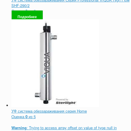
SHF-290/2
Оценка
0
из 5
Подробнее
УФ система обеззараживания серия Home
Оценка
0
из 5
Warning
: Trying to access array offset on value of type null in