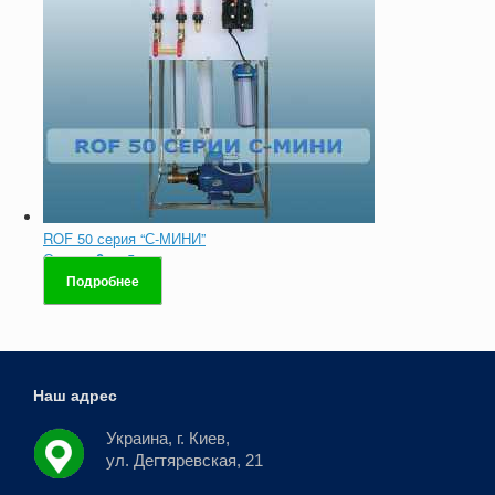
ROF 50 серия “С-МИНИ”
Оценка
0
из 5
Подробнее
Наш адрес
Украина, г. Киев,
ул. Дегтяревская, 21