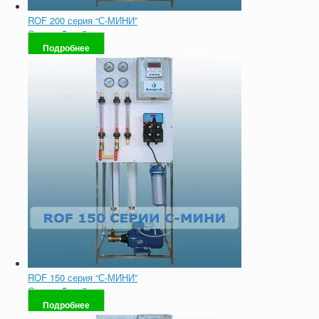
ROF 200 серия “С-МИНИ”
Оценка
0
из 5
Подробнее
ROF 150 серия “С-МИНИ”
Оценка
0
из 5
Подробнее