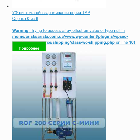
УФ система обеззараживания серия ТАР
Оценка
0
из 5
Warning
: Trying to access array offset on value of type null in
/home/arista/arista.com.ua/www/wp-content/plugins/wpseo-
local/woocommerce/shipping/class-wc-shipping.php
on line
101
Подробнее