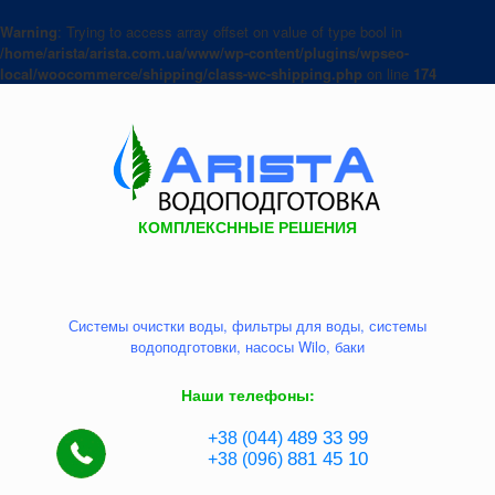
Warning
: Trying to access array offset on value of type bool in
/home/arista/arista.com.ua/www/wp-content/plugins/wpseo-
local/woocommerce/shipping/class-wc-shipping.php
on line
174
КОМПЛЕКСННЫЕ РЕШЕНИЯ
Системы очистки воды, фильтры для воды, системы
водоподготовки, насосы Wilo, баки
Наши телефоны:
489 33 99
+38 (044)
881
45 10
+38 (096)