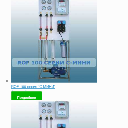
ROF 100 серия “С-МИНИ”
Оценка
0
из 5
Подробнее